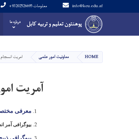
info@keu.edu.af
+93202526695 معلومات
Main navigation
درباره ما
پوهنتون تعلیم و تربیه کابل
پوهنتون تعلیم و تربیه کابل
HOME
معاونیت امور علمی
امریت انسجام ا
آمریت امور
معرفی مختصر 
بیوگرافی آمر ان
بیوگرافی ذبیح