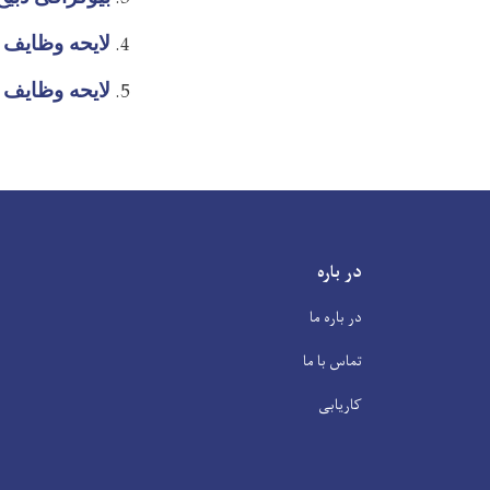
لایحه وظایف 
لایحه وظایف 
در باره
در باره ما
تماس با ما
کاریابی