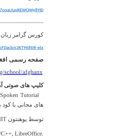
LKr_7oqaULwREWQWy8YiD
-----------------------------
کورس گرامر زبان 
gcFDacbJs3KT968tIR-etx
صفحه رسمی افغ
g/school/afghanx
کلیپ های صوتی آم
د
Spoken Tutorial ‌
های مجانی با کود ب
IIT‌
توسط پوهنتون
C++, LibreOffice.