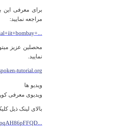
برای معرفی این ب
:
مراجعه نمایید
ial+iit+bombay+...
محصلین عزیز میتوا
.
نمایید
/spoken-tutorial.org
ویدیو ها
ویدیوی معرفی کو
بالای لینک ذیل کلیک
tpqAH86pFFQD...