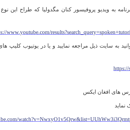
رنامه به ویدیو پروفیسور کنان مگدولیا که طراح این نو
ps://www.youtube.com/results?search_query=spoken+tutor
نید به سایت ذیل مراجعه نمایید و یا در یوتیوب کلیپ ها
https:/
رس های افغان ایکس
 نماید
utube.com/watch?v=NwxyO1v5Qrw&list=UUhWw3i3Qrm