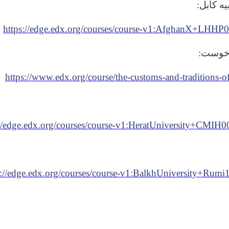
:
یه کابل
https://edge.edx.org/courses/course-v1:AfghanX+LHH
:
 خوست
https://www.edx.org/course/the-customs-and-traditions-of
://edge.edx.org/courses/course-v1:HeratUniversity+CMI
s://edge.edx.org/courses/course-v1:BalkhUniversity+Rum