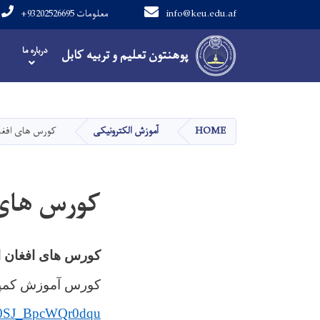
+93202526695 معلومات
info@keu.edu.af
Main navigation
درباره ما
پوهنتون تعلیم و تربیه کابل
پوهنتون تعلیم و تربیه کابل
کورس های (AfghanX)
آموزش الکترونیکی
HOME
کو (AFGHANX)
کورس های افغان ا:
کورس آموزش کمپی
tR0SJ_BpcWQr0dqu