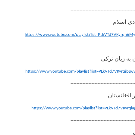
------------------------------------------
ی اسلام
https://www.youtube.com/playlist?list=PLkVTd7VKyrqh
------------------------------------------
به زبان ترکی
https://www.youtube.com/playlist?list=PLkVTd7VKyrqj
------------------------------------------
 افغانستان
https://www.youtube.com/playlist?list=PLkVTd7VKyrqi
------------------------------------------