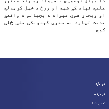
دا مهال نوموړی د هېواد په یاد معتبر
علمي نهاد کې شپه او ورځ د خپل کړېدلي
او ویجاړ شوي هېواد د بچیانو د واقعي
خدمت لپاره نه ستړې کېدونکې هلې ځلې
کوي
در باره
در باره ما
تماس با ما