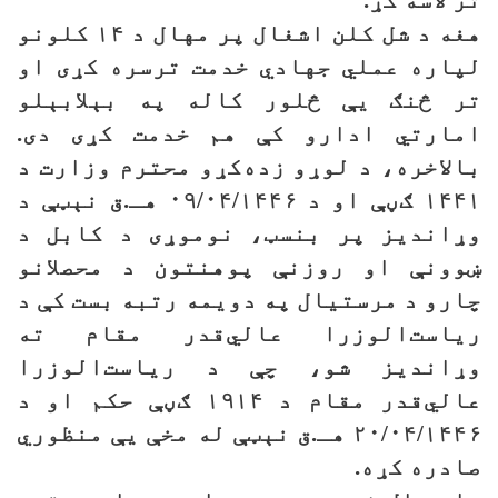
تر لاسه کړ.
هغه د شل کلن اشغال پر مهال د ۱۴ کلونو
لپاره عملي جهادي خدمت ترسره کړی او
تر څنګ یې څلور کاله په بېلابېلو
امارتي ادارو کې هم خدمت کړی دی.
بالاخره، د لوړو زده‌کړو محترم وزارت د
۱۴۴۱ ګڼې او د ۰۹/۰۴/۱۴۴۶ هـ.ق نېټې د
وړاندیز پر بنسټ، نوموړی د کابل د
ښوونې او روزنې پوهنتون د محصلانو
چارو د مرستیال په دویمه رتبه بست کې د
ریاست‌الوزرا عالي‌قدر مقام ته
وړاندیز شو، چې د ریاست‌الوزرا
عالي‌قدر مقام د ۱۹۱۴ ګڼې حکم او د
۲۰/۰۴/۱۴۴۶ هـ.ق نېټې له مخې یې منظوري
صادره کړه.