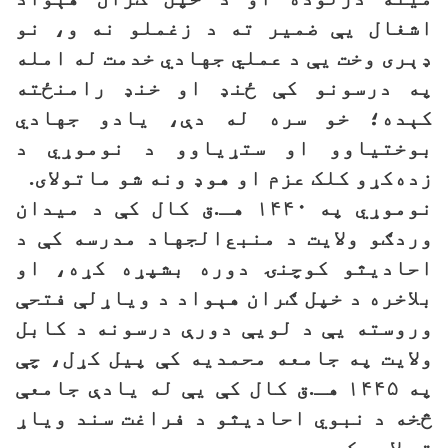
اشغال یې ضمیر ته د زغملو نه و، نو
ډېری وخت یې د عملي جهادي خدمت له امله
په درسونو کې ځنډ او خنډ رامنځته
کېده؛ خو سره له دې، یادو جهادي
بوختیاوو او ستړیاوو د نوموړي د
زده‌کړو کلک عزم او هوډ ونه شو ماتولای.
نوموړي په ۱۴۴۰ هـ.ق کال کې د میدان
وردګو ولایت د منبع‌الجهاد مدرسه کې د
احادیثو کوچنۍ دوره بشپړه کړه، او
بلاخره د خپل ګران هېواد د ویاړلې فتحې
وروسته یې د لویې دورې درسونه د کابل
ولایت په جامعه محمدیه کې پیل کړل، چې
په ۱۴۴۵ هـ.ق کال کې یې له یادې جامعې
څخه د نبوي احادیثو د فراغت سند ویاړ