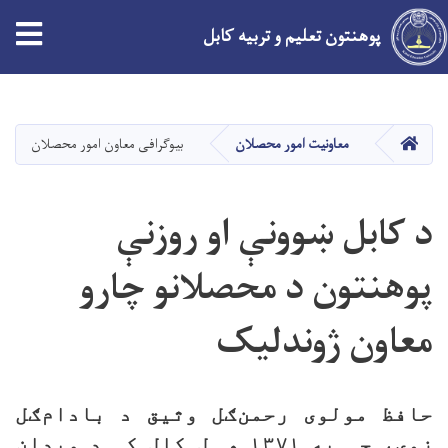
tion
پوهنتون تعلیم و تربیه کابل
Skip
to
main
HOME
معاونیت امور محصلان
بیوگرافی معاون امور محصلان
content
د کابل ښوونې او روزنې
پوهنتون د محصلانو چارو
معاون ژوندلیک
حافظ مولوی رحمن‌ګل وثیق د بادام‌ګل
زوی، چې په ۱۳۷۱ هـ.ل کال کې د میدان