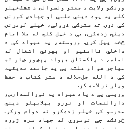
وردګو ولایت د جغتو ولسوالۍ د ششک‌خېلو
کلي په یوه دیني علمي او جهادی کورنۍ
کې نړۍ ته سترګې غړولې، خپلې لومړنۍ
دیني زده‌کړې یې د خپل کلي له ملا امام
څخه پیل کړې. وروسته، په هېواد کې د
داخلي ناامنيو او بهرني اشغال له
امله، د پاکستان هېواد پېښور ښار ته
مهاجر شو او هلته یې په جامعه صدیقیه
کې د الله جل‌جلاله د ستر کتاب د حفظ
ویاړ تر لاسه کړ.
ورپسې یې د یاد هېواد په نورالمدارس،
دارالنجات او نورو بېلابېلو دیني
مدرسو کې خپلو زده‌کړو ته دوام ورکړ.
څرنګه چې نوموړي له جهاد سره ژوره
مینه درلوده او د خپل ګران هېواد