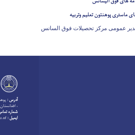
نامه های فوق الیسانس
ای ماستری پوهنتون تعلیم وتربیه
دیر عمومی مرکز تحصیلات فوق السانس
آدرس :
پوهنت
، افغانستان
شماره تماس
ایمیل :
info@keu.edu.af