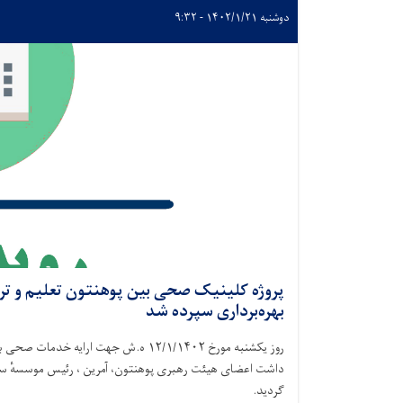
دوشنبه ۱۴۰۲/۱/۲۱ - ۹:۳۲
پروژه کلینیک صحی بین پوهنتون تعلیم و ترب
بهره‌برداری سپرده شد
روز یکشنبه مورخ ١٢/١/١۴٠٢ ه.ش جهت ارا
داشت اعضای هیئت رهبری پوهنتون، آمرین ، رئیس موسسهٔ ست
گردید.