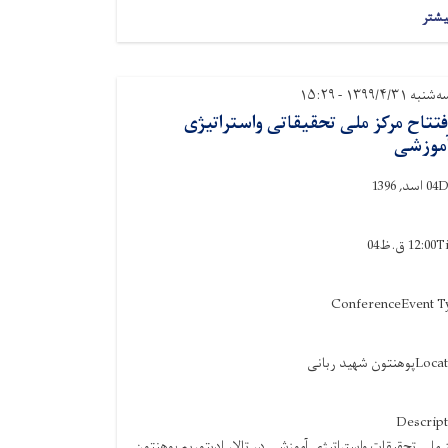
یشتر
شنبه ۱۳۹۹/۴/۳۱ - ۱۵:۲۹
فتتاح مرکز ملی تحقیقاتی واستراتیژی
موزشی
D
04 اسد, 1396
T
12:00 ق.ظ04
Conference
Event T
Locat
پوهنتون شهید ربانی
Descript
 ملی تحقیقات واستراتیژی آموزشی در تالار ادیتوریم پوهنتون