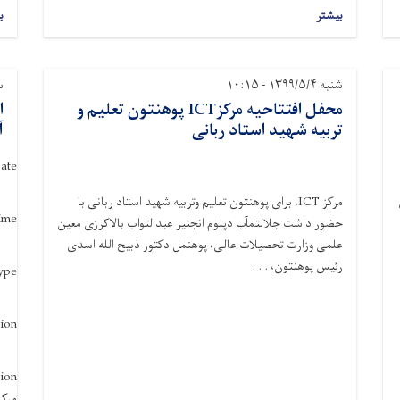
بیشتر
ب
شنبه ۱۳۹۹/۵/۴ - ۱۰:۱۵
سه‌
محفل افتتاحیه مرکزICT پوهنتون تعلیم و
ا
تربیه شهید استاد ربانی
آ
ate
مرکز ICT، برای پوهنتون تعلیم وتربیه شهید استاد ربانی با
ime
حضور داشت جلالتمآب دپلوم انجنیر عبدالتواب بالاکرزی معین
علمی وزارت تحصیلات عالی، پوهنمل دکتور ذبیح الله اسدی
رئیس پوهنتون، . . .
ype
ion
ion
مرکز