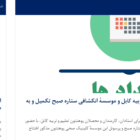
شنبه ۵/۴
یه کابل و موسسهٔ انکشافی ستاره صبح تکمیل و به
ا
ص
یه خدمات صحی برای استادان، کارمندان و محصلان پوهنتون تعلیم و تربیه کابل، با حضور
اره صبح و پرسونل این موسسهٔ کلینیک صحی پوهنتون مذکور افتتاح
پ
ح