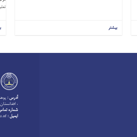
تعلیم
بیشتر
ب
آدرس :
پوهنت
، افغانستان
شماره تماس
ایمیل :
info@keu.edu.af