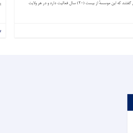
رییس این موسسه محترم لارس “پیترسن” در سخنرانی خویش گفتند که این موسسهٔ از بیست (٢٠) سال فعالیت دارد و در هر ولایت
پ
ب