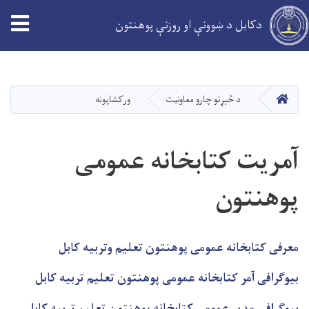
tion
دکابل د ښوونې او روزنې پوهنتون
اصلي
منځپانګه
دانګل
کور
د څېړنو چارو معاونیت
ورکشاپونه
آمریت کتابخانه عمومی
پوهنتون
معرفی کتابخانه عمومی پوهنتون تعلیم وتربیه کابل
بیوگرافی آمر کتابخانه عمومی پوهنتون تعلیم تربیه کابل