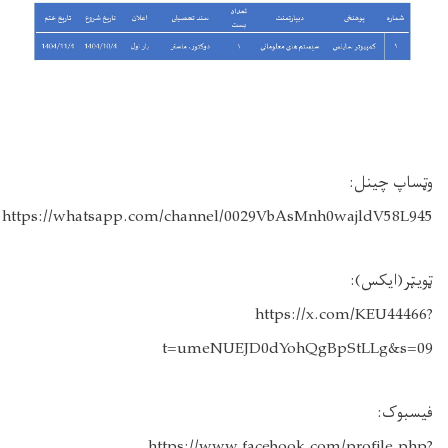
وټساپ چینل:
https://whatsapp.com/channel/0029VbAsMnh0wajldV58L945
ټویټر(ایکس):
https://x.com/KEU44466?
t=umeNUEJD0dYohQgBpStLLg&s=09
فیسبوک:
https://www.facebook.com/profile.php?