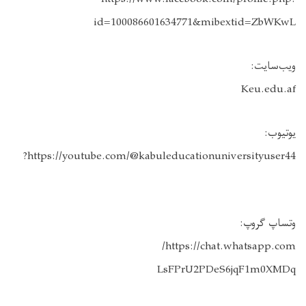
id=100086601634771&mibextid=ZbWKwL
ویب‌سایت:
Keu.edu.af
یوتیوب:
https://youtube.com/@kabuleducationuniversityuser44?
وتساپ گروپ:
https://chat.whatsapp.com/
LsFPrU2PDeS6jqF1m0XMDq