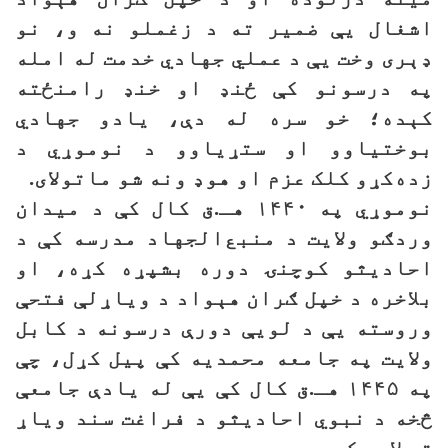
اشغال یې ضمیر ته د زغملو نه و، نو
ډېری وخت یې د عملي جهادي خدمت له امله
په درسونو کې ځنډ او خنډ رامنځته
کېده؛ خو سره له دې، یادو جهادي
بوختیاوو او ستړیاوو د نوموړي د
زده‌کړو کلک عزم او هوډ ونه شو ماتولای.
نوموړي په ۱۴۴۰ هـ.ق کال کې د میدان
وردګو ولایت د منبع‌الجهاد مدرسه کې د
احادیثو کوچنۍ دوره بشپړه کړه، او
بلاخره د خپل ګران هېواد د ویاړلې فتحې
وروسته یې د لویې دورې درسونه د کابل
ولایت په جامعه محمدیه کې پیل کړل، چې
په ۱۴۴۵ هـ.ق کال کې یې له یادې جامعې
څخه د نبوي احادیثو د فراغت سند ویاړ