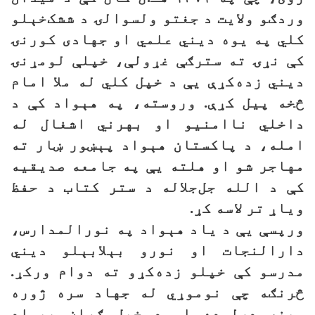
وردګو ولایت د جغتو ولسوالۍ د ششک‌خېلو
کلي په یوه دیني علمي او جهادی کورنۍ
کې نړۍ ته سترګې غړولې، خپلې لومړنۍ
دیني زده‌کړې یې د خپل کلي له ملا امام
څخه پیل کړې. وروسته، په هېواد کې د
داخلي ناامنيو او بهرني اشغال له
امله، د پاکستان هېواد پېښور ښار ته
مهاجر شو او هلته یې په جامعه صدیقیه
کې د الله جل‌جلاله د ستر کتاب د حفظ
ویاړ تر لاسه کړ.
ورپسې یې د یاد هېواد په نورالمدارس،
دارالنجات او نورو بېلابېلو دیني
مدرسو کې خپلو زده‌کړو ته دوام ورکړ.
څرنګه چې نوموړي له جهاد سره ژوره
مینه درلوده او د خپل ګران هېواد