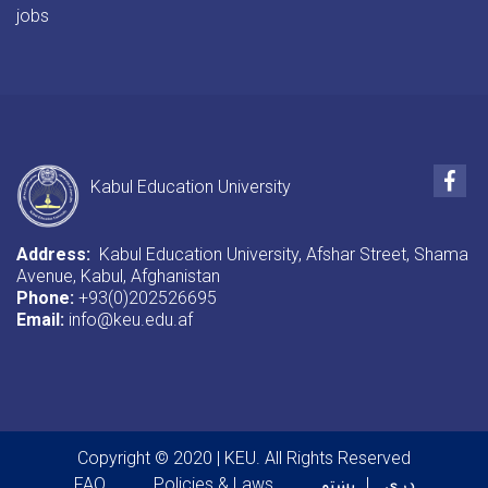
jobs
Fac
Kabul Education University
Address:
Kabul Education University, Afshar Street, Shama
Avenue, Kabul, Afghanistan
Phone:
+93(0)202526695
Email:
info@keu.edu.af
Copyright © 2020 | KEU. All Rights Reserved
Footer menu
دری
پښتو
Policies & Laws
FAQ