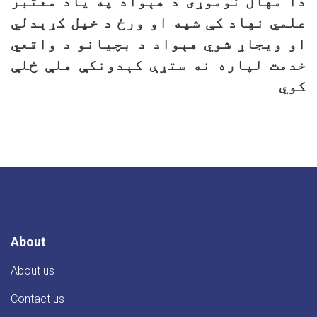
دا مهال نوموړی د هېواد په یاد معتبر
علمي نهاد کې شپه او ورځ د خپل کړېدلي
او ویجاړ شوي هېواد د بچیانو د واقعي
خدمت لپاره نه ستړې کېدونکې هلې ځلې
کوي
About
About us
Contact us