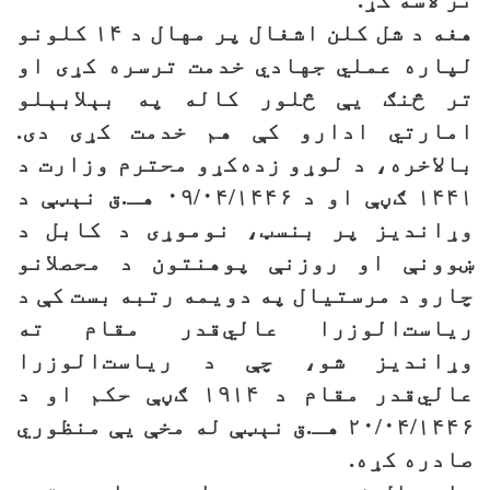
تر لاسه کړ.
هغه د شل کلن اشغال پر مهال د ۱۴ کلونو
لپاره عملي جهادي خدمت ترسره کړی او
تر څنګ یې څلور کاله په بېلابېلو
امارتي ادارو کې هم خدمت کړی دی.
بالاخره، د لوړو زده‌کړو محترم وزارت د
۱۴۴۱ ګڼې او د ۰۹/۰۴/۱۴۴۶ هـ.ق نېټې د
وړاندیز پر بنسټ، نوموړی د کابل د
ښوونې او روزنې پوهنتون د محصلانو
چارو د مرستیال په دویمه رتبه بست کې د
ریاست‌الوزرا عالي‌قدر مقام ته
وړاندیز شو، چې د ریاست‌الوزرا
عالي‌قدر مقام د ۱۹۱۴ ګڼې حکم او د
۲۰/۰۴/۱۴۴۶ هـ.ق نېټې له مخې یې منظوري
صادره کړه.