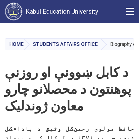
Tog
Kabul Education University
Skip
to
main
HOME
STUDENTS AFFAIRS OFFICE
Biography of 
content
د کابل ښوونې او روزنې
پوهنتون د محصلانو چارو
معاون ژوندلیک
حافظ مولوی رحمن‌ګل وثیق د بادام‌ګل
زوی، چې په ۱۳۷۱ هـ.ل کال کې د میدان