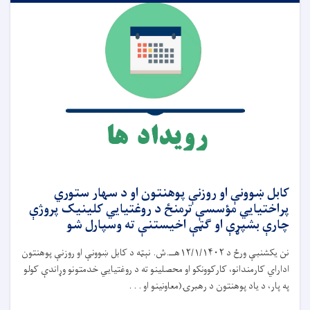
کابل ښوونې او روزنې پوهنتون او د سهار ستوري
پراختیايي مؤسسې ترمنځ د روغتیايي کلینیک پروژې
چارې بشپړې او ګټې اخیستنې ته وسپارل شو
نن یکشنبې ورځ د ۱۲/۱/۱۴۰۲هــ.ش. نېټه د کابل ښوونې او روزنې پوهنتون
اداراي کارمندانو، کارکوونکو او محصلینو ته د روغتیایي خدمتونو وړاندې کولو
په پار، د یاد پوهنتون د رهبرۍ(معاونینو او . . .