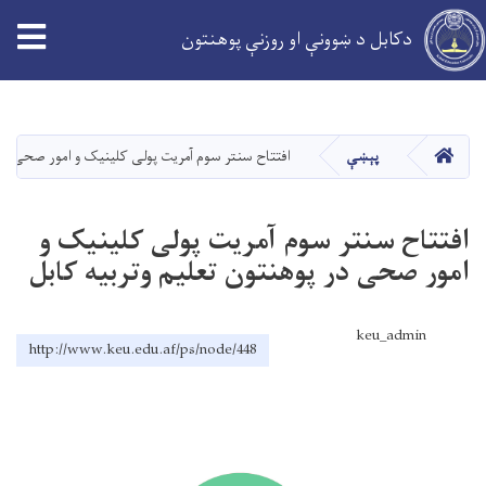
دکابل د ښوونې او روزنې پوهنتون
اصلي
منځپانګه
دانګل
کور
پېښې
افتتاح سنتر سوم آمریت پولی کلینیک و امور صحی در 
افتتاح سنتر سوم آمریت پولی کلینیک و
امور صحی در پوهنتون تعلیم وتربیه کابل
keu_admin
http://www.keu.edu.af/ps/node/448