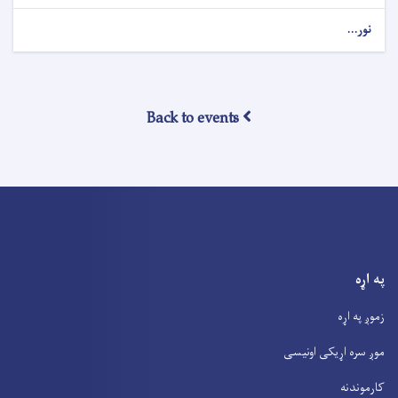
نور...
Back to events
په اړه
زموږ په اړه
موږ سره اړیکی اونیسی
کارموندنه